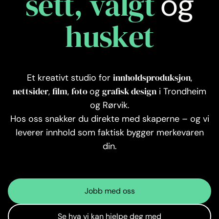
sett, valgt
og
husket
innholdsproduksjon
Et kreativt studio for
,
nettsider
film
foto
grafisk design
,
,
og
i Trondheim
og Rørvik.
Hos oss snakker du direkte med skaperne – og vi
leverer innhold som faktisk bygger merkevaren
din.
Jobb med oss
Se hva vi kan hjelpe deg med