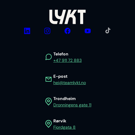
TikTok
LinkedIn
Instagram
Facebook
YouTube
Telefon
+47 911 72 883
E-post
hei@teamlykt.no
Trondheim
Dronningens gate 11
Rørvik
Fjordgata 8