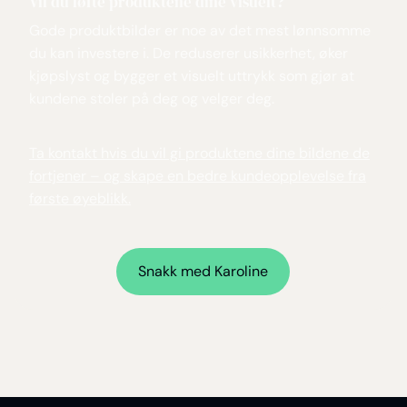
Vil du løfte produktene dine visuelt?
Gode produktbilder er noe av det mest lønnsomme
du kan investere i. De reduserer usikkerhet, øker
kjøpslyst og bygger et visuelt uttrykk som gjør at
kundene stoler på deg og velger deg.
Ta kontakt hvis du vil gi produktene dine bildene de
fortjener – og skape en bedre kundeopplevelse fra
første øyeblikk.
Snakk med
Karoline