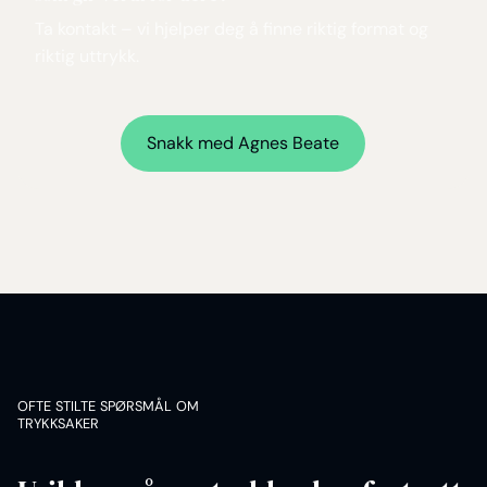
Ta kontakt – vi hjelper deg å finne riktig format og
riktig uttrykk.
Snakk med
Agnes Beate
OFTE STILTE SPØRSMÅL OM
TRYKKSAKER