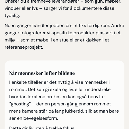
Ønsker du å fremheve leverandører – som gulv, møbler,
vinduer eller lys – sørger vi for å dokumentere disse
tydelig.
Noen ganger handler jobben om et fiks ferdig rom. Andre
ganger fotograferer vi spesifikke produkter plassert i et
miljø – som et møbel i en stue eller et kjøkken i et
referanseprosjekt.
Når mennesker løfter bildene
I enkelte tilfeller er det nyttig å vise mennesker i
rommet. Det kan gi skala og liv, eller understreke
hvordan lokalene brukes. Vi kan også benytte
“ghosting” – der en person går gjennom rommet
mens kamera står på lang lukkertid, slik at man bare
ser en bevegelsesform.
Dette gir liv uten å trekke fokus.