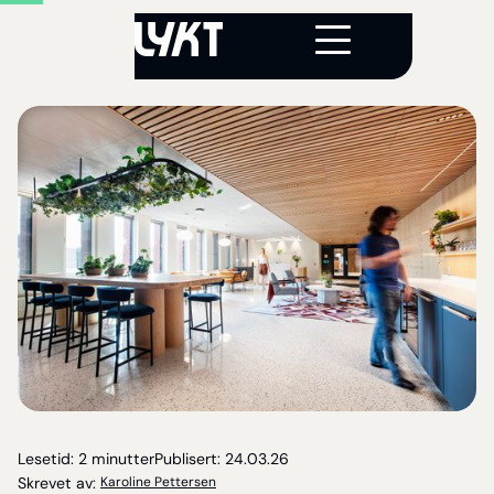
Lesetid:
2 minutter
Publisert:
24
.
03
.
26
Skrevet av:
Karoline Pettersen