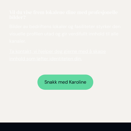
Vil du vise frem lokalene dine med profesjonelle
bilder?
Bilder av bedriftens lokaler og fasiliteter styrker den
visuelle profilen utad og gir verdifullt innhold til alle
kanaler.
Ta kontakt, vi hjelper deg gjerne med å skape
innhold som løfter identiteten din.
Snakk med
Karoline